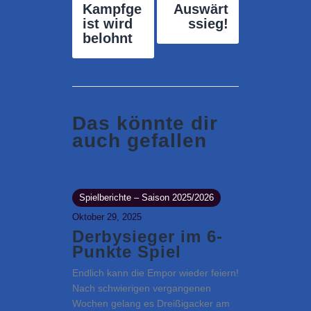
Kampfge
Auswärt
ist wird
ssieg!
belohnt
Das könnte dir
auch gefallen
Spielberichte – Saison 2025/2026
Oktober 29, 2025
Derbysieger im 6-
Punkte Spiel
Endlich kann die Empor wieder feiern!
Nach schwierigen vergangenen
Wochen gelang es Dreißigacker am