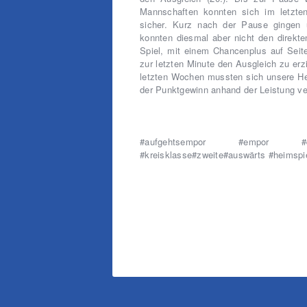
Mannschaften konnten sich im letzten 
sicher. Kurz nach der Pause gingen u
konnten diesmal aber nicht den direkte
Spiel, mit einem Chancenplus auf Seit
zur letzten Minute den Ausgleich zu erz
letzten Wochen mussten sich unsere He
der Punktgewinn anhand der Leistung ve
#aufgehtsempor #empor #dre
#kreisklasse#zweite#auswärts #heimspi