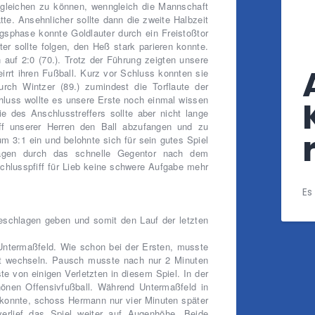
sgleichen zu können, wenngleich die Mannschaft
tte. Ansehnlicher sollte dann die zweite Halbzeit
gsphase konnte Goldlauter durch ein Freistoßtor
er sollte folgen, den Heß stark parieren konnte.
h auf 2:0 (70.). Trotz der Führung zeigten unsere
irrt ihren Fußball. Kurz vor Schluss konnten sie
ch Wintzer (89.) zumindest die Torflaute der
hluss wollte es unsere Erste noch einmal wissen
e des Anschlusstreffers sollte aber nicht lange
iff unserer Herren den Ball abzufangen und zu
m 3:1 ein und belohnte sich für sein gutes Spiel
lagen durch das schnelle Gegentor nach dem
chlusspfiff für Lieb keine schwere Aufgabe mehr
Es
eschlagen geben und somit den Lauf der letzten
ntermaßfeld. Wie schon bei der Ersten, musste
gt wechseln. Pausch musste nach nur 2 Minuten
te von einigen Verletzten in diesem Spiel. In der
önen Offensivfußball. Während Untermaßfeld in
 konnte, schoss Hermann nur vier Minuten später
erlief das Spiel weiter auf Augenhöhe. Beide