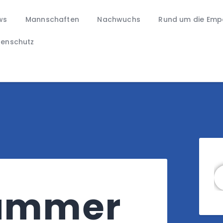
News
ws
Mannschaften
Nachwuchs
Rund um die Emp
Mannschaften
SV 01 EMPOR DREISSIGACKER
Nachwuchs
tenschutz
#aufgehtsempor
Rund um die Empor
Shop
Impressum
Datenschutz
Su
nummer