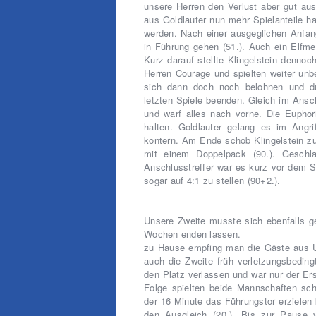
unsere Herren den Verlust aber gut au
aus Goldlauter nun mehr Spielanteile ha
werden. Nach einer ausgeglichen Anfan
in Führung gehen (51.). Auch ein Elfmet
Kurz darauf stellte Klingelstein dennoc
Herren Courage und spielten weiter unbe
sich dann doch noch belohnen und dur
letzten Spiele beenden. Gleich im Ansc
und warf alles nach vorne. Die Euphori
halten. Goldlauter gelang es im Angr
kontern. Am Ende schob Klingelstein zu
mit einem Doppelpack (90.). Gesch
Anschlusstreffer war es kurz vor dem S
sogar auf 4:1 zu stellen (90+2.).
Unsere Zweite musste sich ebenfalls g
Wochen enden lassen.
zu Hause empfing man die Gäste aus U
auch die Zweite früh verletzungsbedin
den Platz verlassen und war nur der Ers
Folge spielten beide Mannschaften sch
der 16 Minute das Führungstor erzielen
den Ausgleich (20.). Bis zur Pause v