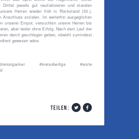
Drittel jeweils gut neutralisieren und standen
nsere Herren wieder früh in Rückstand (53.),
n Anschluss erzielen. Im weiterhin ausgeglichen
en unserer Empor, versuchten unsere Herren bis
ielen, aber leider ohne Erfolg. Nach dem Lauf der
rren damit geschlagen geben, obwohl zumindest
rdient gewesen wäre.
issigacker #kreisoberliga #erste
el
teilen: