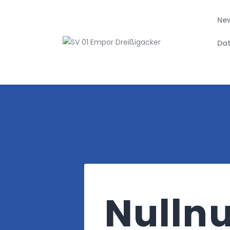
Ne
Da
Suchen
Null