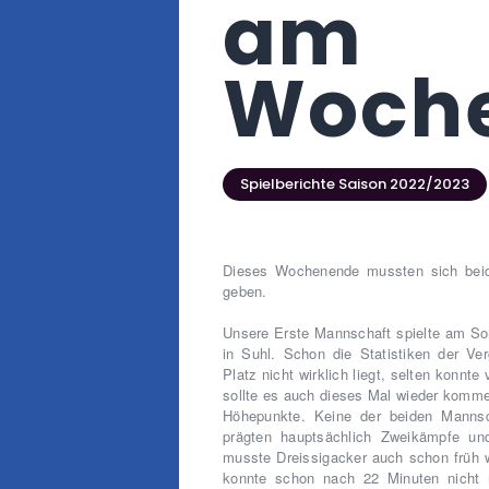
am
Woch
Spielberichte Saison 2022/2023
Dieses Wochenende mussten sich bei
geben.
Unsere Erste Mannschaft spielte am So
in Suhl. Schon die Statistiken der Ve
Platz nicht wirklich liegt, selten konn
sollte es auch dieses Mal wieder komme
Höhepunkte. Keine der beiden Mannsc
prägten hauptsächlich Zweikämpfe und
musste Dreissigacker auch schon früh 
konnte schon nach 22 Minuten nicht 